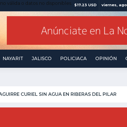
no válida o datos no disponibles.
$17.23 USD
viernes, ago
NAYARIT
JALISCO
POLICIACA
OPINIÓN
LLO INSEGURO Y AL VIRREY NO LE IMPORTA