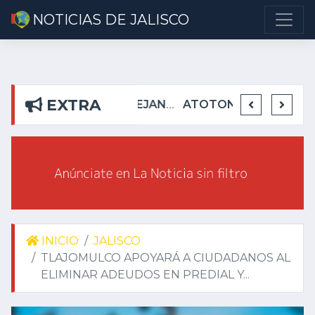
NOTICIAS DE JALISCO
EXTRA
DETIENEN EN TEUCHITLÁN A PRESUNTOS INTEGRANTES DE GRUPO DELICTIVO
DEJA ALEJANDRO AGUIRRE CURIEL SIN AGUA EN RIBERAS DEL PILAR
ATOTONILQUILLO INSEGURO Y AL VIRREY NO LE IMPORTA
INICIO
JALISCO
TLAJOMULCO APOYARÁ A CIUDADANOS AL
ELIMINAR ADEUDOS EN PREDIAL Y...