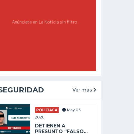
CHAPALA
GENERAL
May 27, 2025
Feb 19, 2026
ALEJANDRO
AGUIRRE LLEVA
ENVÍAN A PRISIÓN
DESORDEN Y
A PRESUNTO
DERROCHE A...
SICARIO POR...
SEGURIDAD
Ver más
POLICIACA
May 05,
2026
DETIENEN A
PRESUNTO “FALSO…