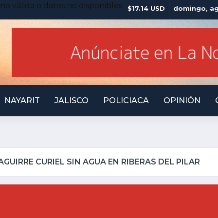
no válida o datos no disponibles.
$17.14 USD
domingo, ag
NAYARIT
JALISCO
POLICIACA
OPINIÓN
UILLO INSEGURO Y AL VIRREY NO LE IMPORTA