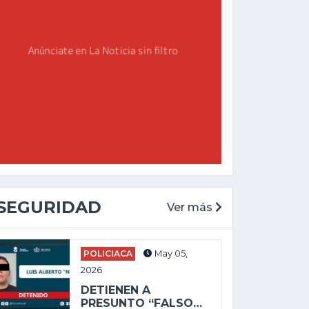
CHAPALA
GENERAL
May 27, 2025
SEGURIDAD
Ver más
Feb 19, 2026
ALEJANDRO
AGUIRRE LLEVA
ENVÍAN A PRISIÓN
DESORDEN Y
A PRESUNTO
POLICIACA
May 05,
DERROCHE A...
SICARIO POR...
2026
DETIENEN A
PRESUNTO “FALSO…