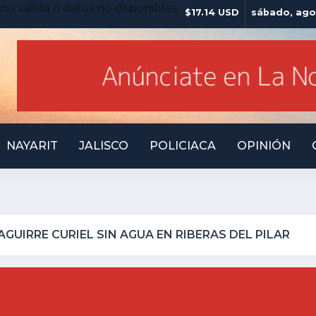
no válida o datos no disponibles.
$17.14 USD
sábado, ago
NAYARIT
JALISCO
POLICIACA
OPINIÓN
LQUILLO INSEGURO Y AL VIRREY NO LE IMPORTA