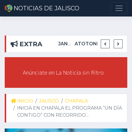
NOTICIAS DE JALISCO
EXTRA
DETIENEN EN TEUCHITLÁN A PRESUNTOS INTEGRANTES DE GRUPO DELICTIVO
DEJA ALEJANDRO AGUIRRE CURIEL SIN AGUA EN RIBERAS DEL PILAR
ATOTONILQUILLO INSEGURO Y AL VIRREY NO LE IMPORTA
INICIO
JALISCO
CHAPALA
INICIA EN CHAPALA EL PROGRAMA “UN DÍA
CONTIGO” CON RECORRIDO...