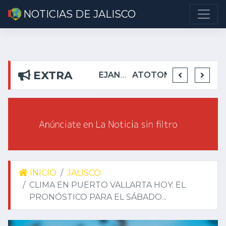
NOTICIAS DE JALISCO
EXTRA
DETIENEN EN TEUCHITLÁN A PRESUNTOS INTEGRANTES DE GRUPO DELICTIVO
DEJA ALEJANDRO AGUIRRE CURIEL SIN AGUA EN RIBERAS DEL PILAR
ATOTONILQUILLO INSEGURO Y AL VIRREY NO LE IMPORTA
INICIO
JALISCO
CLIMA EN PUERTO VALLARTA HOY: EL
PRONÓSTICO PARA EL SÁBADO...